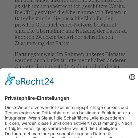
Bei dem Inhalt unserer Internetseiten handelt
es sich um urheberrechtlich geschützte Werke.
Die CDU gestattet die Übernahme von Texten in
Datenbestände, die ausschließlich für den
privaten Gebrauch eines Nutzers bestimmt
sind. Die Übernahme und Nutzung der Daten zu
anderen Zwecken bedarf der schriftlichen
Zustimmung der Partei.
Haftungshinweis: Im Rahmen unseres Dienstes
werden auch Links zu Internetinhalten anderer
Anbieter bereitgestellt. Auf den Inhalt dieser
Seiten haben wir keinen Einfluss; für den Inhalt
ist ausschließlich der Betreiber der anderen
Website verantwortlich. Trotz der Überprüfung
der Inhalte im gesetzlich gebotenen Rahmen
müssen wir daher jede Verantwortung für den
Inhalt dieser Links bzw. der verlinkten Seite
ablehnen.